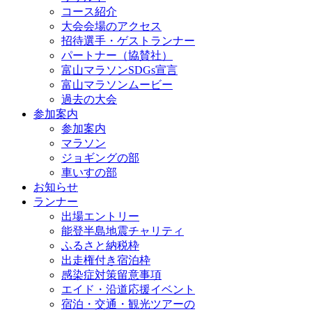
コース紹介
大会会場のアクセス
招待選手・ゲストランナー
パートナー（協賛社）
富山マラソンSDGs宣言
富山マラソンムービー
過去の大会
参加案内
参加案内
マラソン
ジョギングの部
車いすの部
お知らせ
ランナー
出場エントリー
能登半島地震チャリティ
ふるさと納税枠
出走権付き宿泊枠
感染症対策留意事項
エイド・沿道応援イベント
宿泊・交通・観光ツアーの