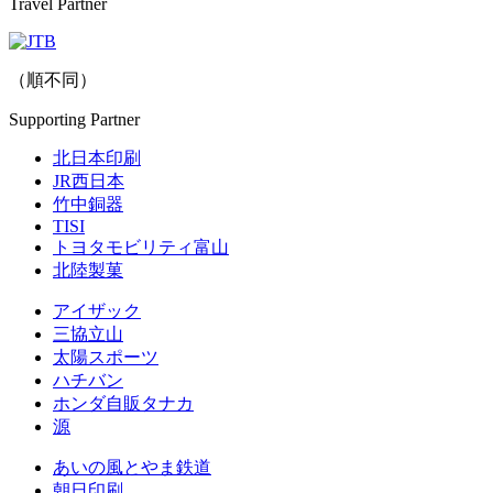
Travel Partner
（順不同）
Supporting Partner
北日本印刷
JR西日本
竹中銅器
TISI
トヨタモビリティ富山
北陸製菓
アイザック
三協立山
太陽スポーツ
ハチバン
ホンダ自販タナカ
源
あいの風とやま鉄道
朝日印刷