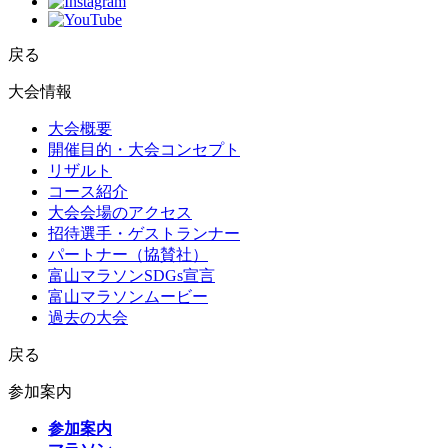
戻る
大会情報
大会概要
開催目的・大会コンセプト
リザルト
コース紹介
大会会場のアクセス
招待選手・ゲストランナー
パートナー（協賛社）
富山マラソンSDGs宣言
富山マラソンムービー
過去の大会
戻る
参加案内
参加案内