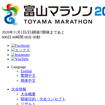
2026年11月1日(日)開催!!
開催まであと
000
日
00
時間
00
分
00
秒
Language
English
繁體中文
簡体中文
大会情報
大会概要
開催目的・大会コンセプト
リザルト