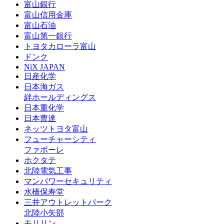
富山銀行
富山信用金庫
富山石油
富山第一銀行
トヨタカローラ富山
ドンク
NiX JAPAN
日産化学
日本海ガス
絆ホールディングス
日本重化学
日本曹達
ネッツトヨタ富山
フューチャーシティ
ファボーレ
ホクタテ
北陸電気工事
マンパワーセキュリティ
水橋保寿堂
三井アウトレットパーク
北陸小矢部
モリリン