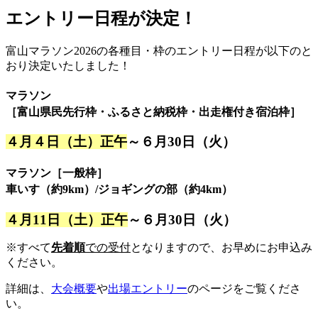
エントリー日程が決定！
富山マラソン2026の各種目・枠のエントリー日程が以下のと
おり決定いたしました！
マラソン
［
富山県民先行枠
・ふるさと納税枠・出走権付き宿泊枠］
４月４日（土）正午
～６月30日（火）
マラソン
［一般枠］
車いす（約9km）/ジョギングの部（約4km）
４月11日（土）正午
～６月30日（火）
※すべて
先着順
での受付
となりますので、お早めにお申込み
ください。
詳細は、
大会概要
や
出場エントリー
のページをご覧くださ
い。