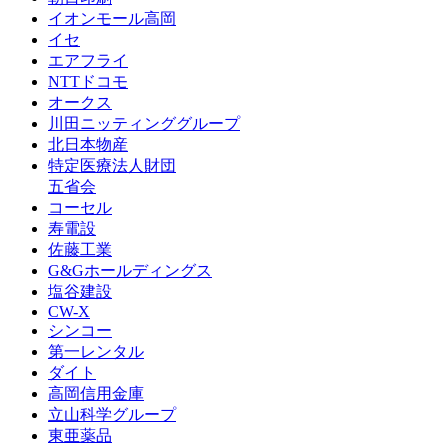
イオンモール高岡
イセ
エアフライ
NTTドコモ
オークス
川田ニッティンググループ
北日本物産
特定医療法人財団
五省会
コーセル
寿電設
佐藤工業
G&Gホールディングス
塩谷建設
CW-X
シンコー
第一レンタル
ダイト
高岡信用金庫
立山科学グループ
東亜薬品