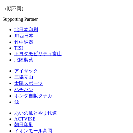
（順不同）
Supporting Partner
北日本印刷
JR西日本
竹中銅器
TISI
トヨタモビリティ富山
北陸製菓
アイザック
三協立山
太陽スポーツ
ハチバン
ホンダ自販タナカ
源
あいの風とやま鉄道
ACTVIKE
朝日印刷
イオンモール高岡