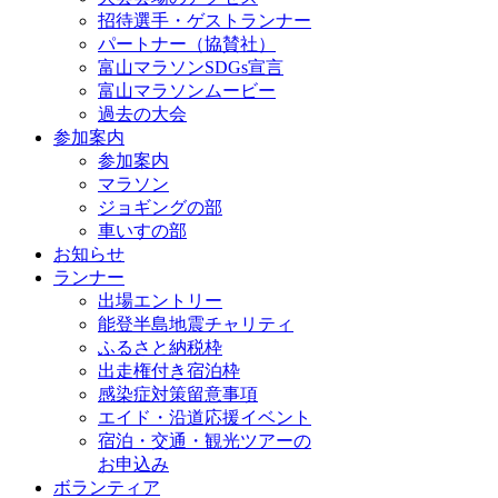
招待選手・ゲストランナー
パートナー（協賛社）
富山マラソンSDGs宣言
富山マラソンムービー
過去の大会
参加案内
参加案内
マラソン
ジョギングの部
車いすの部
お知らせ
ランナー
出場エントリー
能登半島地震チャリティ
ふるさと納税枠
出走権付き宿泊枠
感染症対策留意事項
エイド・沿道応援イベント
宿泊・交通・観光ツアーの
お申込み
ボランティア