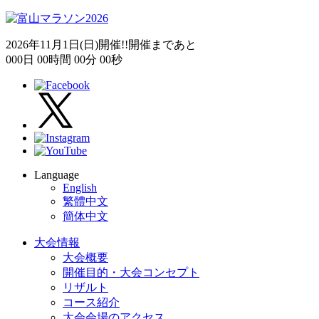
2026年11月1日(日)開催!!
開催まであと
000
日
00
時間
00
分
00
秒
Language
English
繁體中文
簡体中文
大会情報
大会概要
開催目的・大会コンセプト
リザルト
コース紹介
大会会場のアクセス