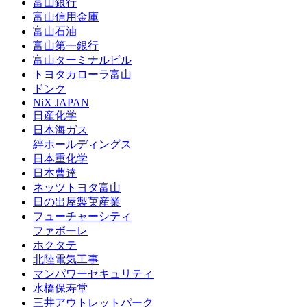
富山銀行
富山信用金庫
富山石油
富山第一銀行
富山ターミナルビル
トヨタカローラ富山
ドンク
NiX JAPAN
日産化学
日本海ガス
絆ホールディングス
日本重化学
日本曹達
ネッツトヨタ富山
日の出屋製菓産業
フューチャーシティ
ファボーレ
ホクタテ
北陸電気工事
マンパワーセキュリティ
水橋保寿堂
三井アウトレットパーク