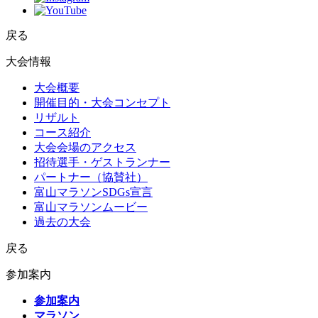
戻る
大会情報
大会概要
開催目的・大会コンセプト
リザルト
コース紹介
大会会場のアクセス
招待選手・ゲストランナー
パートナー（協賛社）
富山マラソンSDGs宣言
富山マラソンムービー
過去の大会
戻る
参加案内
参加案内
マラソン