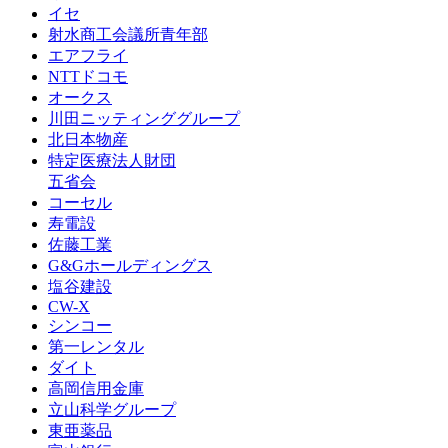
イセ
射水商工会議所青年部
エアフライ
NTTドコモ
オークス
川田ニッティンググループ
北日本物産
特定医療法人財団
五省会
コーセル
寿電設
佐藤工業
G&Gホールディングス
塩谷建設
CW-X
シンコー
第一レンタル
ダイト
高岡信用金庫
立山科学グループ
東亜薬品