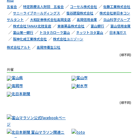
財団
五省会
特定医療法人財団 五省会
コーセル株式会社
佐藤工業株式会社
サニーライブ
ホールディングス
塩谷建設株式会社
株式会社新日本
コン
サルタント
大和証券株式会社
高岡支店
高岡信用金庫
立山科学グループ
株式会社TANAX
北陸支店
東亜薬品株式会社
富山銀行
富山信用金庫
富山第一銀行
トヨタカローラ富山
ネッツトヨタ富山
日本海ガス
阪神化成工業株式会社
株式会社ユニゾーン
株式会社アルト
高岡市衛生公社
(順不同)
共催
(順不同)